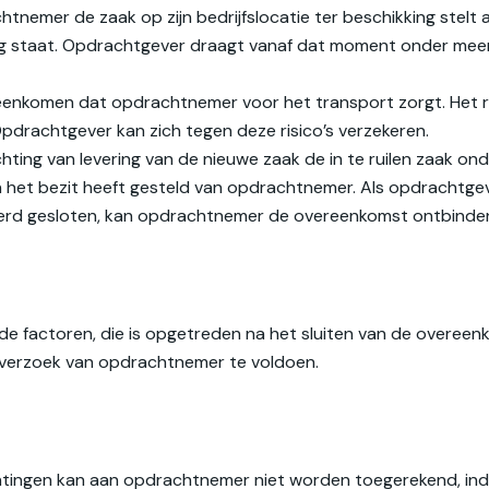
tnemer de zaak op zijn bedrijfslocatie ter beschikking stel
 staat. Opdrachtgever draagt vanaf dat moment onder meer h
komen dat opdrachtnemer voor het transport zorgt. Het ris
pdrachtgever kan zich tegen deze risico’s verzekeren.
hting van levering van de nieuwe zaak de in te ruilen zaak onder
 het bezit heeft gesteld van opdrachtnemer. Als opdrachtgever
erd gesloten, kan opdrachtnemer de overeenkomst ontbinde
de factoren, die is opgetreden na het sluiten van de overe
e verzoek van opdrachtnemer te voldoen.
chtingen kan aan opdrachtnemer niet worden toegerekend, ind