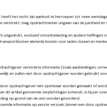
mer heeft het recht zijn aanbod te herroepen tot twee werkda
erstrekt, mag opdrachtnemer uitgaan van de juistheid en voll
o’s uitgedrukt, exclusief omzetbelasting en andere heffingen o
- en transportkosten alsmede kosten voor laden, lossen en med
drachtgever verstrekte informatie (zoals aanbiedingen, ont
uwelijk en zullen niet door opdrachtgever worden gebruikt voo
 zal door opdrachtgever niet openbaar worden gemaakt of word
van dit artikel genoemde verplichtingen schendt, is hij per o
eding op grond van de wet worden gevorderd.
genoemde informatie op eerste verzoek, binnen een door opdra