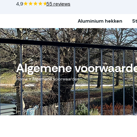
4,9
55 reviews
Aluminium hekken
S
Algemene voorwaard
Home
»
Algemene voorwaarden