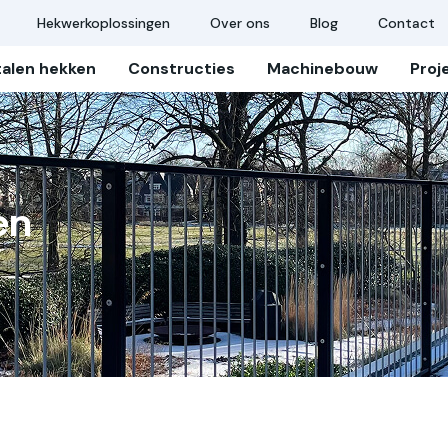
Hekwerkoplossingen
Over ons
Blog
Contact
talen hekken
Constructies
Machinebouw
Proj
en