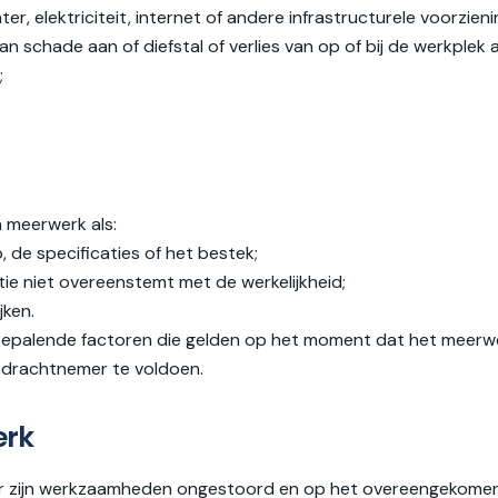
er, elektriciteit, internet of andere infrastructurele voorzieni
n schade aan of diefstal of verlies van op of bij de werkplek
;
in meerwerk als:
p, de specificaties of het bestek;
ie niet overeenstemt met de werkelijkheid;
ken.
bepalende factoren die gelden op het moment dat het meerw
pdrachtnemer te voldoen.
erk
ijn werkzaamheden ongestoord en op het overeengekomen tijds