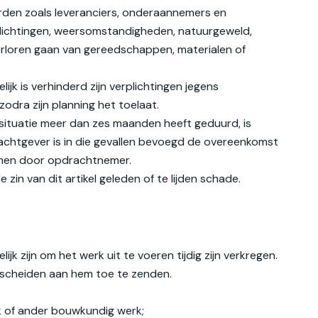
den zoals leveranciers, onderaannemers en
erplichtingen, weersomstandigheden, natuurgeweld,
f verloren gaan van gereedschappen, materialen of
jk is verhinderd zijn verplichtingen jegens
odra zijn planning het toelaat.
tssituatie meer dan zes maanden heeft geduurd, is
achtgever is in die gevallen bevoegd de overeenkomst
komen door opdrachtnemer.
in van dit artikel geleden of te lijden schade.
 zijn om het werk uit te voeren tijdig zijn verkregen.
escheiden aan hem toe te zenden.
rk of ander bouwkundig werk;