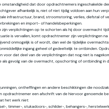
 omstandigheid dat door opdrachtnemers ingeschakelde der
htgever afhankelijk is, niet of niet tijdig voldoen aan hun v
itale infrastructuur, brand, stroomstoring, verlies, diefstal o
erbrekingen en import- of handelsbeperkingen.
n verplichtingen op te schorten als hij door overmacht tijdeli
tie is vervallen, komt opdrachtnemer zijn verplichtingen na z
ijvend onmogelijk is of wordt, dan wel de tijdelijke overmach
ddellijke ingang geheel of gedeeltelijk te ontbinden. Opdr
een voor dat deel van de verplichtingen dat nog niet is nage
als gevolg van de overmacht, opschorting of ontbinding in de z
ningen, ontheffingen en andere beschikkingen die noodzakelijk
van opdrachtnemer een afschrift van de hiervoor genoemde b
at het werk niet:
tsel-, timmer-, stukadoors-, schilder-, behangers-, herstelwe