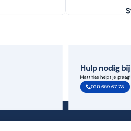
S
Hulp nodig bij
Matthias helpt je graag!
020 659 67 78
cten
Contac