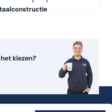
taalconstructie
 het kiezen?
t
Kom langs