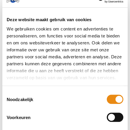
Staalconstructie uitbouw op de Ringdijk,
Amsterdam
Staalconstructie uitbouw op de Oranjelaan,
Deze website maakt gebruik van cookies
Oegstgeest
We gebruiken cookies om content en advertenties te
Staalconstructie uitbouw op de Laan van
personaliseren, om functies voor social media te bieden
en om ons websiteverkeer te analyseren. Ook delen we
poot, Den haag (1)
informatie over uw gebruik van onze site met onze
Staalconstructie uitbouw op de Laan van
partners voor social media, adverteren en analyse. Deze
poot, Den haag (2)
partners kunnen deze gegevens combineren met andere
Staalconstructie uitbouw op de
informatie die u aan ze heeft verstrekt of die ze hebben
Amperestraat, Badhoevedorp
verzameld op basis van uw gebruik van hun services.
Glashekken op de Mississippi, Amstelveen
Glashekken bij Contest Yachts
Toestemmingsselectie
Noodzakelijk
Aluminium hekwerk ASH-R25 op de
Linnaeushof, Amsterdam
Aluminium hekwerk ASH-3015 op de Derde
Voorkeuren
Schinkelstraat, Amsterdam