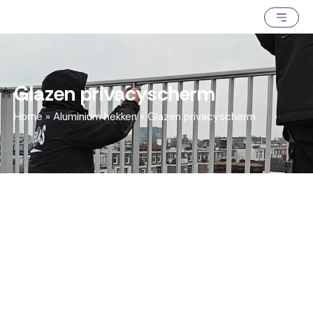
Glazen privacyscherm
Home
»
Aluminium hekken
»
Glazen privacyscherm