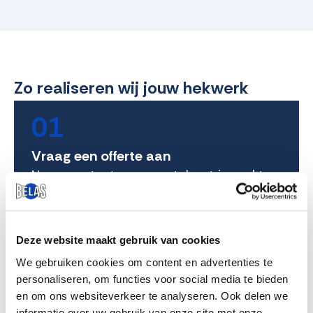
Zo realiseren wij jouw hekwerk
01
Vraag een offerte aan
Neem contact op en vertel wat je zoekt.
Wij denken mee over de stijl, afmetingen
en regelgeving.
Deze website maakt gebruik van cookies
02
We gebruiken cookies om content en advertenties te
personaliseren, om functies voor social media te bieden
Inmeten op locatie
en om ons websiteverkeer te analyseren. Ook delen we
informatie over uw gebruik van onze site met onze