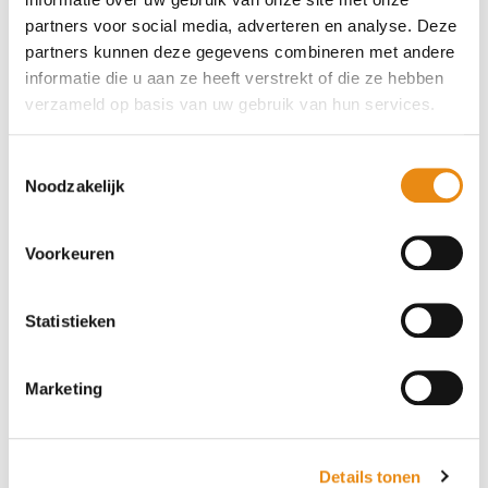
Meten is weten. We komen langs om de
partners voor social media, adverteren en analyse. Deze
maten op te nemen, zodat alles straks
partners kunnen deze gegevens combineren met andere
naadloos aansluit.
informatie die u aan ze heeft verstrekt of die ze hebben
verzameld op basis van uw gebruik van hun services.
03
Toestemmingsselectie
Noodzakelijk
Vakkundige montage
In onze werkplaats maken we het hekwerk
op maat. Kwaliteit staat voorop: we
Voorkeuren
controleren elk detail.
Statistieken
04
Marketing
Eindcontrole
Na montage volgt controle en we zijn pas
klaar als alles gecheckt is en je tevreden
Details tonen