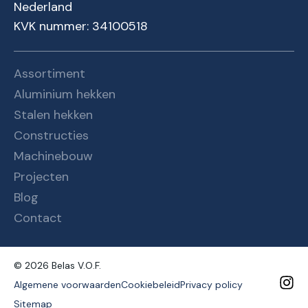
Nederland
KVK nummer: 34100518
Assortiment
Aluminium hekken
Stalen hekken
Constructies
Machinebouw
Projecten
Blog
Contact
© 2026 Belas V.O.F.
Algemene voorwaarden
Cookiebeleid
Privacy policy
Sitemap