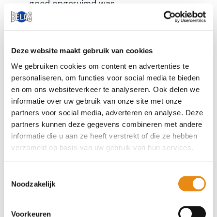
goed opgeruimd was.
Hoe houd je een balkon veilig voor je
kind én aantrekkelijk?
Deze website maakt gebruik van cookies
We gebruiken cookies om content en advertenties te
Wij begrijpen dat je van jouw balkon een warm
personaliseren, om functies voor social media te bieden
plekje wilt maken om tot rust te komen. Zorgen
en om ons websiteverkeer te analyseren. Ook delen we
informatie over uw gebruik van onze site met onze
dat dit plekje tegelijkertijd kindveilig is kan een
partners voor social media, adverteren en analyse. Deze
uitdaging zijn. Daarom raden wij altijd aan om
partners kunnen deze gegevens combineren met andere
het balkon op te fleuren met veel bloemen en
informatie die u aan ze heeft verstrekt of die ze hebben
planten. Wel is het belangrijk om deze te planten
verzameld op basis van uw gebruik van hun services.
in niet-breekbare potten zodat de veiligheid van
je kind wordt gewaarborgd.
Toestemmingsselectie
Noodzakelijk
Voor extra speelmomenten voor je kind kun je
bijvoorbeeld denken aan het plaatsen van een
Voorkeuren