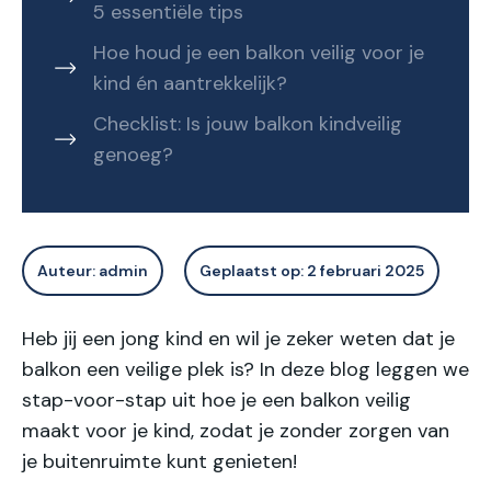
5 essentiële tips
Hoe houd je een balkon veilig voor je
kind én aantrekkelijk?
Checklist: Is jouw balkon kindveilig
genoeg?
Auteur:
admin
Geplaatst op:
2 februari 2025
Heb jij een jong kind en wil je zeker weten dat je
balkon een veilige plek is? In deze blog leggen we
stap-voor-stap uit hoe je een balkon veilig
maakt voor je kind, zodat je zonder zorgen van
je buitenruimte kunt genieten!