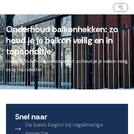
Onderhoud balkonhekken: zo
houd je je balkon veilig en in
topconditie
Home
»
Onderhoud balkonhekken: zo houd je je balkon veilig
en in topconditie
Snel naar
De basis begint bij regelmatige
inspectie