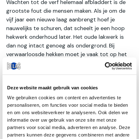
Wachten tot de verf helemaal afbladdert is de
grootste fout die mensen maken. Als je om de
vijf jaar een nieuwe laag aanbrengt hoef je
nauwelijks te schuren, dat scheelt je een hoop
hekwerk onderhoud later. Het oude lakwerk is
dan nog intact genoeg als ondergrond. Bij
verwaarloosde hekken moet je vaak tot op het
kale metaal terugschuren. Dat kost dagen werk
en zakken vol schuurpapier. Kies voor
weerbestendige buitenverf of metaallak, geen
Deze website maakt gebruik van cookies
gewone muurverf. Die houdt het geen seizoen
vol op een balkon. Primer is geen overbodige
We gebruiken cookies om content en advertenties te
personaliseren, om functies voor social media te bieden
luxe maar echt noodzakelijk voor goede
en om ons websiteverkeer te analyseren. Ook delen we
hechting. Werk alleen bij droog weer tussen 10
informatie over uw gebruik van onze site met onze
en 25 graden. Te koud en de verf droogt niet
partners voor social media, adverteren en analyse. Deze
goed, te warm en je krijgt blaasjes. Twee dunne
partners kunnen deze gegevens combineren met andere