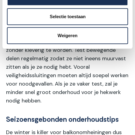
klemmen die na verloop van tijd bijgesteld
moeten worden. Controleer rubbers rond
Selectie toestaan
glaspanelen op veroudering en vervang ze
voordat ze poreus worden. Een scheutje
Weigeren
grafietpoeder in sloten voorkomt vastlopen
zonder kleverig te worden. Test bewegende
delen regelmatig zodat ze niet ineens muurvast
zitten als je ze nodig hebt. Vooral
veiligheidssluitingen moeten altijd soepel werken
voor noodgevallen. Als je ze vaker test, zal je
minder snel groot onderhoud voor je hekwerk
nodig hebben.
Seizoensgebonden onderhoudstips
De winter is killer voor balkonomheiningen dus