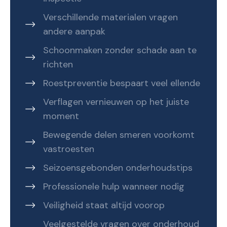
Verschillende materialen vragen
andere aanpak
Schoonmaken zonder schade aan te
richten
Roestpreventie bespaart veel ellende
Verflagen vernieuwen op het juiste
moment
Bewegende delen smeren voorkomt
vastroesten
Seizoensgebonden onderhoudstips
Professionele hulp wanneer nodig
Veiligheid staat altijd voorop
Veelgestelde vragen over onderhoud