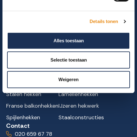
Details tonen
Belas VOF
BELAS VOF is jouw betrouwbare partner voor
Alles toestaan
maatwerk balkonhekken, staalconstructie en
professionele services.
Selectie toestaan
Producten
Weigeren
Aluminium hekken
Glazen balustrade
Stalen hekken
Lamellenhekken
Franse balkonhekken
IJzeren hekwerk
Spijlenhekken
Staalconstructies
Contact
020 659 67 78