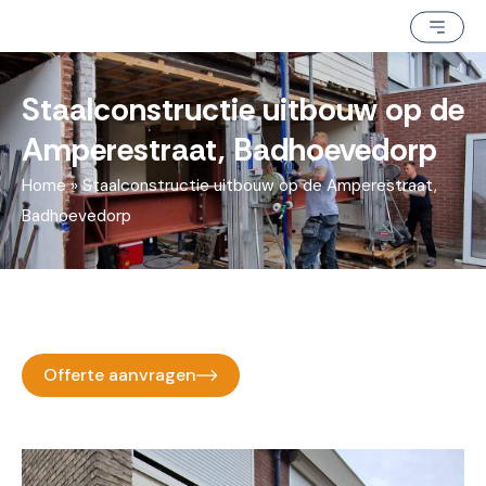
Staalconstructie uitbouw op de
Amperestraat, Badhoevedorp
Home
»
Staalconstructie uitbouw op de Amperestraat,
Badhoevedorp
Offerte aanvragen