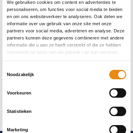
We gebruiken cookies om content en advertenties te
personaliseren, om functies voor social media te bieden
en om ons websiteverkeer te analyseren. Ook delen we
informatie over uw gebruik van onze site met onze
partners voor social media, adverteren en analyse. Deze
partners kunnen deze gegevens combineren met andere
Weten wat het kost?
informatie die u aan ze heeft verstrekt of die ze hebben
verzameld op basis van uw gebruik van hun services.
Ontvang snel een heldere prijsopgave op
maat.
Toestemmingsselectie
Offerte aanvragen
Noodzakelijk
Voorkeuren
Hulp nodig bij het kiezen?
Statistieken
Matthias helpt je graag!
020 659 67 78
Marketing