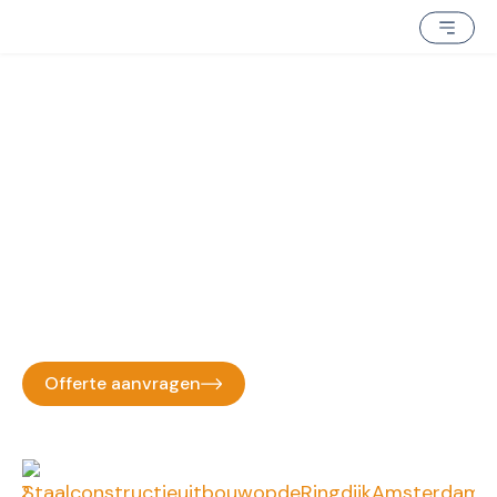
Staalconstructie uitbouw op de
Ringdijk, Amsterdam
Home
»
Staalconstructie uitbouw op de Ringdijk,
Amsterdam
Offerte aanvragen