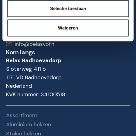
Franse balkonhekken
IJzeren hekwerk
Selectie toestaan
Spijlenhekken
Staalconstructies
Contact
Weigeren
020 659 67 78
info@belasvof.nl
Kom langs
Belas Badhoevedorp
Sloterweg 411 b
1171 VD Badhoevedorp
Nederland
KVK nummer: 34100518
Assortiment
Aluminium hekken
Stalen hekken