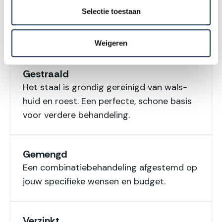
De voordeligste keuze. Ideaal voor een
Selectie toestaan
simpele constructie, een opzet, of als je
het staal zelf nog wilt lassen en bewerken.
Weigeren
Gestraald
Het staal is grondig gereinigd van wals-
huid en roest. Een perfecte, schone basis
voor verdere behandeling.
Gemengd
Een combinatiebehandeling afgestemd op
jouw specifieke wensen en budget.
Verzinkt