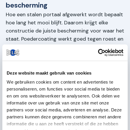
bescherming
Hoe een stalen portaal afgewerkt wordt bepaalt
hoe lang het mooi blijft. Daarom krijgt elke
constructie de juiste bescherming voor waar het
staat. Poedercoating werkt goed tegen roest en
weer. Bij zware omstandigheden komt er vaak
een dubbele laag op. Eerst een primer tegen het
staal en daaroverheen een deklaag voor
bescherming en uiterlijk. Net zoals bij aluminium
Deze website maakt gebruik van cookies
hekwerk projecten waar duurzaamheid voorop
We gebruiken cookies om content en advertenties te
staat. Kleur kiezen mag helemaal zelf. Er zijn
personaliseren, om functies voor social media te bieden
genoeg mogelijkheden zodat het stalen portaal
en om ons websiteverkeer te analyseren. Ook delen we
past bij de rest van het pand. Deze flexibiliteit
informatie over uw gebruik van onze site met onze
partners voor social media, adverteren en analyse. Deze
kennen klanten ook van glazen balustrade en
partners kunnen deze gegevens combineren met andere
frans balkon projecten.
informatie die u aan ze heeft verstrekt of die ze hebben