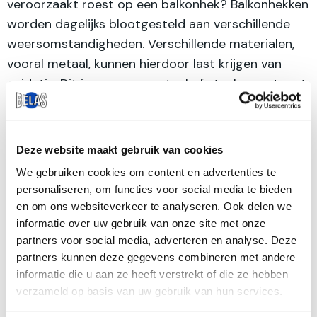
veroorzaakt roest op een balkonhek? Balkonhekken
worden dagelijks blootgesteld aan verschillende
weersomstandigheden. Verschillende materialen,
vooral metaal, kunnen hierdoor last krijgen van
oxidatie. Dit is wanneer metaal of staal mengt met
zuurstof of water. […]
Zijn glazen balkonhekken veilig?
Deze website maakt gebruik van cookies
We gebruiken cookies om content en advertenties te
Zijn glazen balkonhekken daadwerkelijk veilig? In
personaliseren, om functies voor social media te bieden
deze blog duiken we dieper in op de veiligheid van
en om ons websiteverkeer te analyseren. Ook delen we
glazen balkonhekken! Is het gebruik van glazen
informatie over uw gebruik van onze site met onze
partners voor social media, adverteren en analyse. Deze
balkonhekken veilig? De veiligheid van glazen
partners kunnen deze gegevens combineren met andere
balkonhekken hangt voornamelijk af van het type
informatie die u aan ze heeft verstrekt of die ze hebben
glas dat wordt gebruikt, de manier waarop het is
verzameld op basis van uw gebruik van hun services.
geïnstalleerd en hoe zorgvuldig er met veiligheid